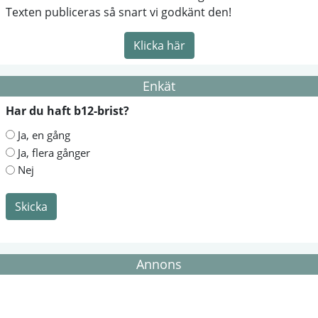
Texten publiceras så snart vi godkänt den!
Klicka här
Enkät
Har du haft b12-brist?
Ja, en gång
Ja, flera gånger
Nej
Skicka
Annons