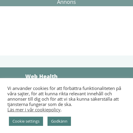
Annons
Web Health
Vi använder cookies för att förbättra funktionaliteten på
Sammanställer information, nyheter och våra läsares egna
våra sajter, för att kunna rikta relevant innehåll och
berättelser om sjukdomar, medicin och hälsa. Vi arbetar för
annonser till dig och för att vi ska kunna säkerställa att
ett hälsosammare och friskare liv!
tjänsterna fungerar som de ska.
Läs mer i vår cookiepolicy
.
Kontakt
Om Oss
Om Cookies
Villkor
Cookie settings
Godkänn
© B12 Brist 2012 - 2026, Alla rättigheter reserverade